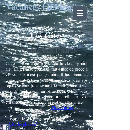
Vacances La Mouline
Les Gîtes
Le Gîte des Phares
Cette maison d'été privilégie la vie au grand
air : La terrasse couverte fait office de pièce à
vivre. Ce n'est pas gênant, il faut beau et
chaud tout l'été ! Vous y prendrez tous vos
repas, même jusque tard le soir grâce à de
grands rideaux anti-fraîcheur. Et vous
pourrez facilement jeter un œil sur vos
enfants dans la piscine privative attenante.
Plus d'infos
à partir de 550€ la semaine
/gitedesphares/