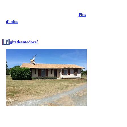
lieu de vie principal lors de votre séjour, mais
vous pourrez aussi manger dans la maison.
Plus
d'infos
à partir de 650€ la semaine
/gitedesmedocs/
Accueil
Animations
Vos hôtes
Sorties en Bateau