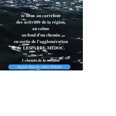
se situe
au carrefour
des
activités de la région,
au calme
au fond d'un chemin
e
n sortie de l'agglomération
de
LESPARRE-MÉDOC
.
1 chemin de la mouline
33340 Lesparre-Médoc
Appel depuis votre Mobile
France
Téléphone :
06 75 97 52 91