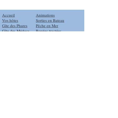
Mail :
vacances-lamouline@wanadoo.fr
Accueil
Animations
Vos hôtes
Sorties en Bateau
Gîte des Phares
Pêche en Mer
Gîte des Médocs
Bouées tractées
Repas à Thèmes
Initiation à la Dégustation
Tourisme
Tarifs
Plages
Vidéos YouTube
Ports
Liens
Coins Sympas
Téléchargements
Plan d'accès
Contact